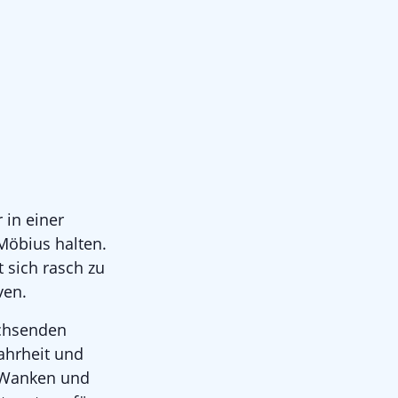
 in einer
 Möbius halten.
t sich rasch zu
ven.
achsenden
ahrheit und
s Wanken und