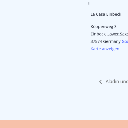
T
La Casa Einbeck
Köppenweg 3
Einbeck
,
Lower Sax
37574
Germany
Go
Karte anzeigen
Aladin un