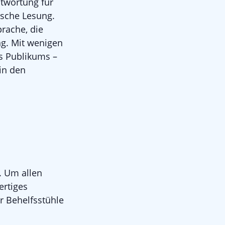
ntwortung für
ische Lesung.
rache, die
g. Mit wenigen
es Publikums –
in den
. Um allen
rtiges
r Behelfsstühle