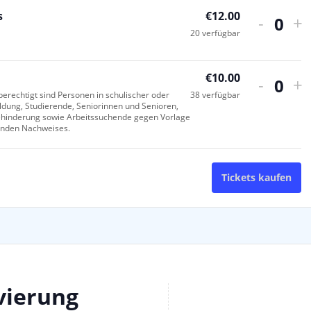
s
€
12.00
Verrin
Er
-
+
Anzah
20
verfügbar
€
10.00
Verrin
Er
-
+
Anzah
erechtigt sind Personen in schulischer oder
38
verfügbar
ildung, Studierende, Seniorinnen und Senioren,
hinderung sowie Arbeitssuchende gegen Vorlage
enden Nachweises.
Tickets kaufen
vierung