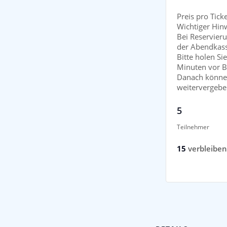
Preis pro Tick
Wichtiger Hin
Bei Reservieru
der Abendkass
Bitte holen Si
Minuten vor B
Danach können
weitervergebe
5
Teilnehmer
15
verbleibe