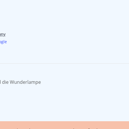
ony
ogle
d die Wunderlampe