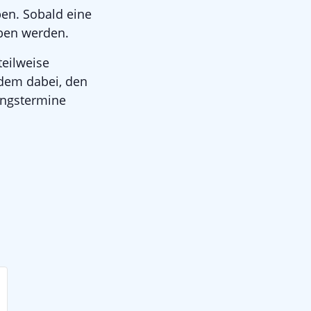
ben. Sobald eine
eben werden.
teilweise
udem dabei, den
ungstermine