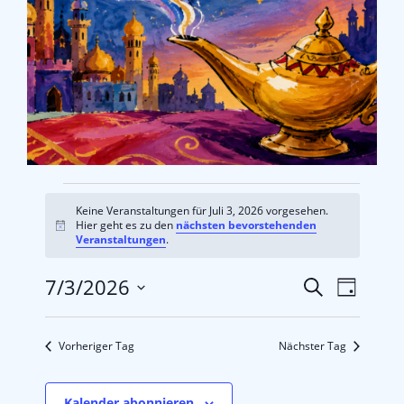
Veranstaltungen
Keine Veranstaltungen für Juli 3, 2026 vorgesehen.
für
Hier geht es zu den
nächsten bevorstehenden
Hinweis
Veranstaltungen
.
Juli
Veran
Veranstalt
7/3/2026
Suche
3,
Tag
Datum wählen.
2026
Vorheriger Tag
Nächster Tag
Kalender abonnieren